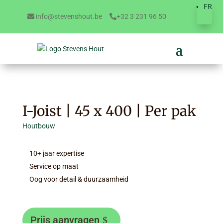
FR
info@stevenshout.be
+32 3 231 96 50
I-Joist | 45 x 400 | Per pak
Houtbouw
10+ jaar expertise
Service op maat
Oog voor detail & duurzaamheid
Prijs aanvragen